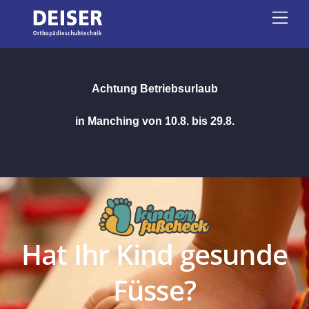
Skip
Men
to
content
Achtung Betriebsurlaub
in Manching von 10.8. bis 29.8.
Sicherheitsschuhe bei
Deiser
Arbeitsschutz auf höchstem Niveau
individuell angepasst